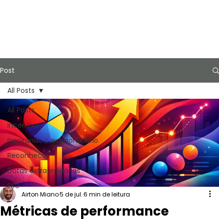
Post
All Posts
All Posts
Incentivo
Inspirando o extraordinário
Reconhecer
Datas extraordinárias
ESG
Airton Miano
5 de jul.
6 min de leitura
Métricas de performance