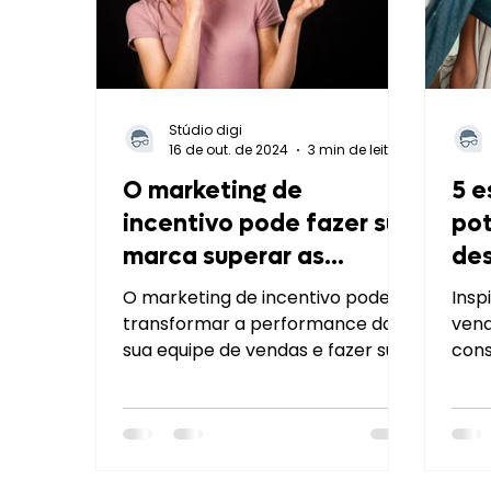
Stúdio digi
16 de out. de 2024
3 min de leitura
O marketing de
5 e
incentivo pode fazer sua
pot
marca superar as
de
expectativas na Black
de
O marketing de incentivo pode
Insp
Friday 2024!
transformar a performance da
vend
sua equipe de vendas e fazer sua
con
marca superar expectativas na
estr
Black Friday.
moti