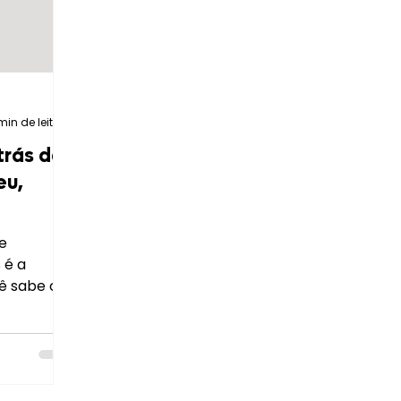
2 min de leitura
trás das
eu,
e
 é a
cê sabe o
hece suas