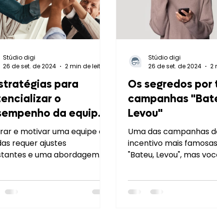
Stúdio digi
Stúdio digi
26 de set. de 2024
2 min de leitura
26 de set. de 2024
stratégias para
Os segredos por 
encializar o
campanhas "Bat
sempenho da equipe
Levou"
 vendas
irar e motivar uma equipe de
Uma das campanhas d
as requer ajustes
incentivo mais famosas
stantes e uma abordagem
"Bateu, Levou", mas vo
atégica. Afinal, funcionários
que isso significa? Con
vados são mais...
principais...