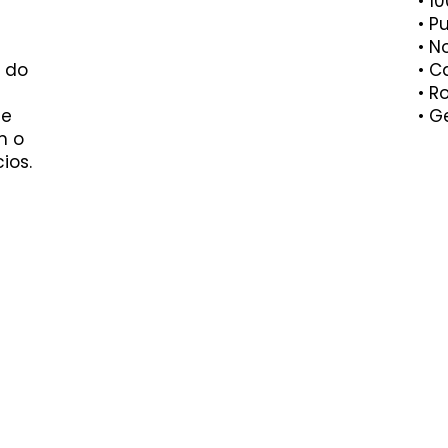
• 1
• P
• N
 do
• C
• R
 e
• G
m o
ios.