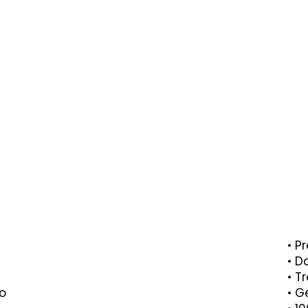
• P
• D
• T
o
• G