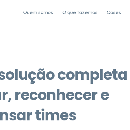
Quem somos
O que fazemos
Cases
solução completa
r, reconhecer e
nsar times