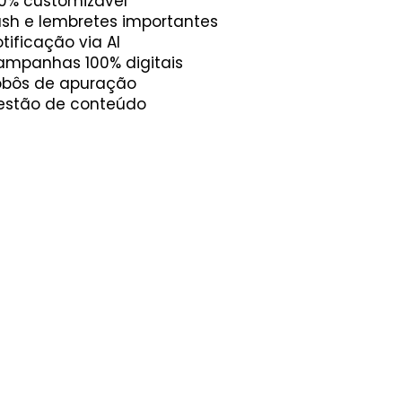
00% customizável
ush e lembretes importantes
otificação via AI
ampanhas 100% digitais
obôs de apuração
estão de conteúdo