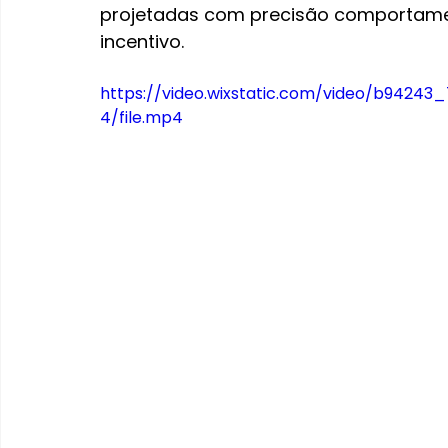
projetadas com precisão comportame
incentivo.
https://video.wixstatic.com/video/b942
4/file.mp4