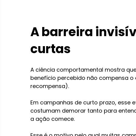
A barreira invis
curtas
A ciência comportamental mostra que 
benefício percebido não compensa o esf
recompensa).
Em campanhas de curto prazo, esse efei
costumam demorar tanto para entende
a ação comece.
Esse é o motivo pelo qual muitas cam