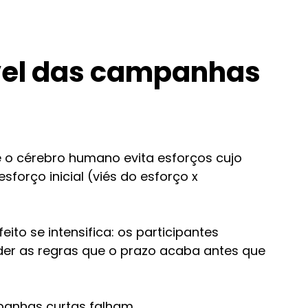
ível das campanhas 
o cérebro humano evita esforços cujo 
orço inicial (viés do esforço x 
to se intensifica: os participantes 
r as regras que o prazo acaba antes que 
panhas curtas falham.