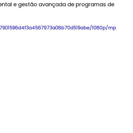
ntal e gestão avançada de programas de 
43_7901596d4f3a4567973a08b70d519abe/1080p/mp