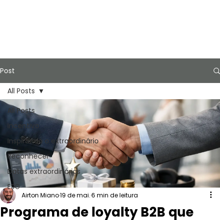
Post
All Posts
All Posts
Incentivo
Inspirando o extraordinário
Reconhecer
Datas extraordinárias
ESG
Airton Miano
19 de mai.
6 min de leitura
Programa de loyalty B2B que