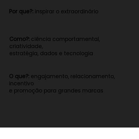
Por que?:
inspirar o extraordinário
Como?:
ciência comportamental,
criatividade,
estratégia, dados e tecnologia
O que?:
engajamento, relacionamento,
incentivo
e promoção para grandes marcas