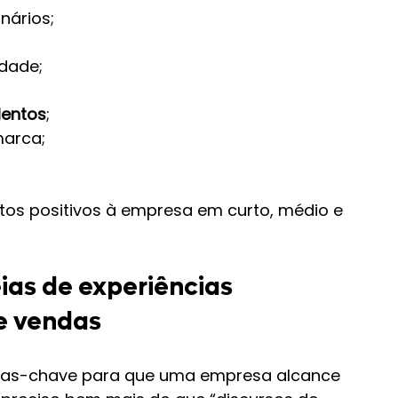
nários;
idade;
lentos
;
marca;
tos positivos à empresa em curto, médio e 
eias de experiências 
de vendas
vras-chave para que uma empresa alcance 