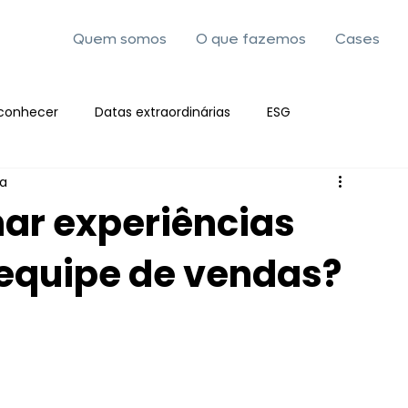
Quem somos
O que fazemos
Cases
conhecer
Datas extraordinárias
ESG
ra
ar experiências
 equipe de vendas?