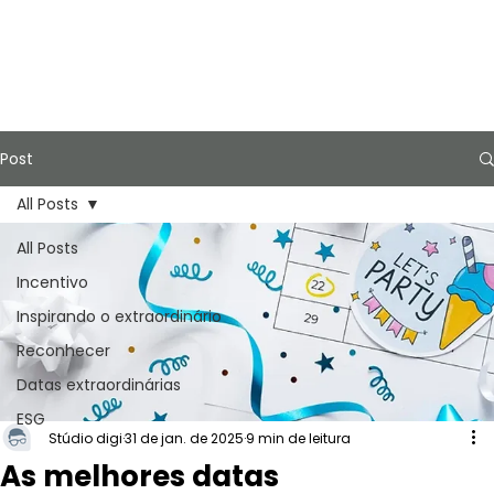
Post
All Posts
All Posts
Incentivo
Inspirando o extraordinário
Reconhecer
Datas extraordinárias
ESG
Stúdio digi
31 de jan. de 2025
9 min de leitura
As melhores datas